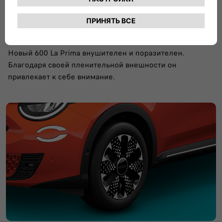
+100 к стилю
Новый 600 La Prima внушителен и поразителен.
Благодаря своей пленительной внешности он
привлекает к себе внимание.