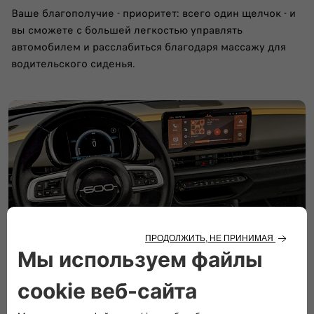
Ваше благополучие - приоритет: всего один щелчок - и
вы сможете с большей легкостью управлять
автомобилем и расслабиться благодаря массажу для
водительского сиденья.
Цветотерапия
Улучшите свое настроение с помощью цветотерапии,